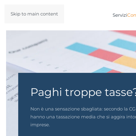
Skip to main content
Servizi
Con
Paghi troppe tasse
Non è una sensazione sbagliata: secondo la CGIA
hanno una tassazione media che si aggira intor
imprese.