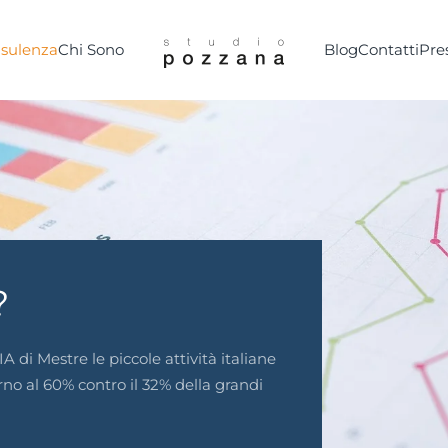
sulenza
Chi Sono
Blog
Contatti
Pre
?
 di Mestre le piccole attività italiane
no al 60% contro il 32% della grandi