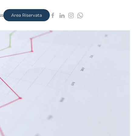
ss
Area Riservata