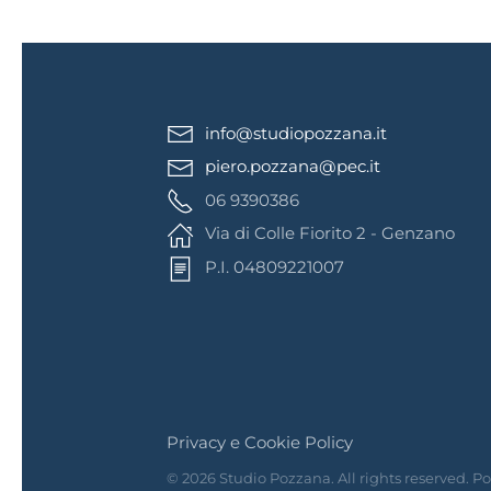
info@studiopozzana.it
piero.pozzana@pec.it
06 9390386
Via di Colle Fiorito 2 - Genzano
P.I. 04809221007
Privacy e Cookie Policy
©
2026
Studio Pozzana. All rights reserved. 