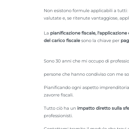
Non esistono formule applicabili a tutti:
valutate e, se ritenute vantaggiose, appli
La
pianificazione fiscale, l'applicazione d
del carico fiscale
sono la chiave per
pag
Sono 30 anni che mi occupo di profession
persone che hanno condiviso con me sog
Pianificando ogni aspetto imprenditorial
zavorre fiscali.
Tutto ciò ha un
impatto diretto sulla sf
professionisti.
Contattami tramite il modulo che trovi qu