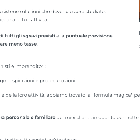
 esistono soluzioni che devono essere studiate,
cate alla tua attività.
i tutti gli sgravi previsti
e la
puntuale previsione
are meno tasse.
isti e imprenditori:
ni, aspirazioni e preoccupazioni.
e della loro attività, abbiamo trovato la "formula magica" per
era personale e familiare
dei miei clienti, in quanto permette
i sotto e ti ricontatterò io stesso.